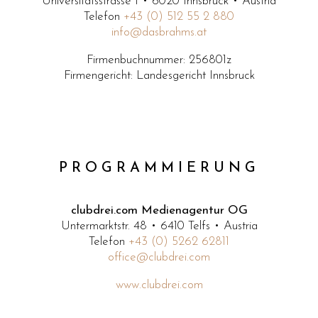
Universitätsstrasse 1 • 6020 Innsbruck • Austria
Telefon
+43 (0) 512 55 2 880
info@dasbrahms.at
Firmenbuchnummer: 256801z
Firmengericht: Landesgericht Innsbruck
PROGRAMMIERUNG
clubdrei.com Medienagentur OG
Untermarktstr. 48 • 6410 Telfs • Austria
Telefon
+43 (0) 5262 62811
office@clubdrei.com
www.clubdrei.com