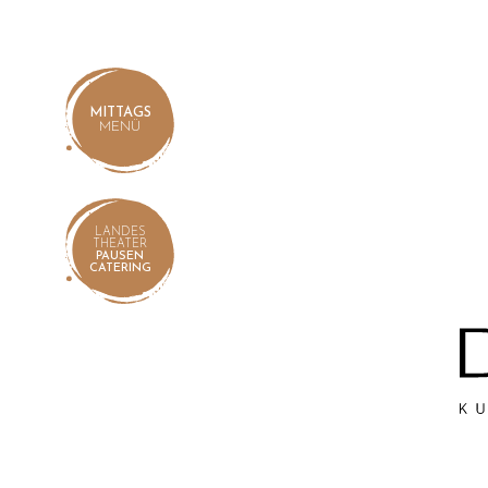
MITTAGS
MENÜ
LANDES
THEATER
PAUSEN
CATERING